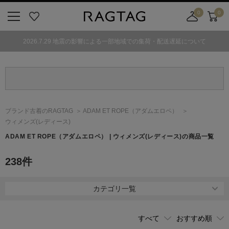
0
0
ニ
お
店
カ
ュ
気
舗
ー
2026.7.29 地震の影響による一部地域での集荷・配送遅延について
ー
に
取
ト
ボ
入
り
タ
り
寄
ン
せ
カ
ー
ブランド古着のRAGTAG
ADAM ET ROPE
（アダムエロペ）
ト
ウィメンズ(レディース)
ADAM ET ROPE
（アダムエロペ）
| ウィメンズ(レディース)の商品一覧
238
件
カテゴリ一覧