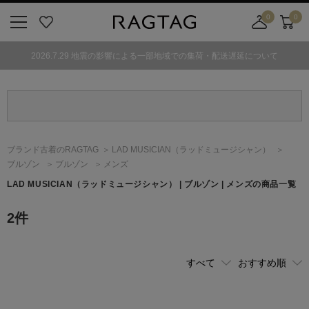
0
0
ニ
お
店
カ
ュ
気
舗
ー
2026.7.29 地震の影響による一部地域での集荷・配送遅延について
ー
に
取
ト
ボ
入
り
タ
り
寄
ン
せ
カ
ー
ブランド古着のRAGTAG
LAD MUSICIAN
（ラッドミュージシャン）
ト
ブルゾン
ブルゾン
メンズ
LAD MUSICIAN
（ラッドミュージシャン）
| ブルゾン | メンズの商品一覧
2
件