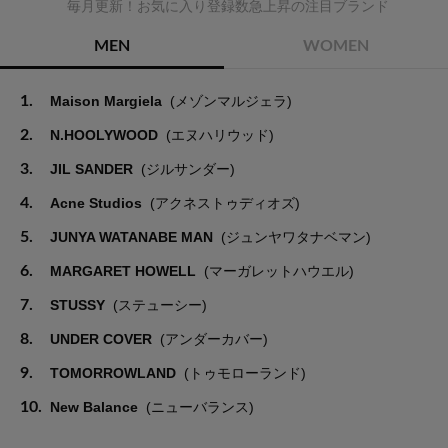
毎月更新！お気に入り登録数急上昇の注目ブランド
MEN
WOMEN
1.
Maison Margiela
(メゾンマルジェラ)
2.
N.HOOLYWOOD
(エヌハリウッド)
3.
JIL SANDER
(ジルサンダー)
4.
Acne Studios
(アクネストゥディオズ)
5.
JUNYA WATANABE MAN
(ジュンヤワタナベマン)
6.
MARGARET HOWELL
(マーガレットハウエル)
7.
STUSSY
(ステューシー)
8.
UNDER COVER
(アンダーカバー)
9.
TOMORROWLAND
(トゥモローランド)
10.
New Balance
(ニューバランス)