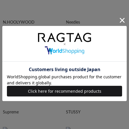
N.HOOLYWOOD
Needles
Ralph Lauren
HUMAN MADE
Supreme
STUSSY