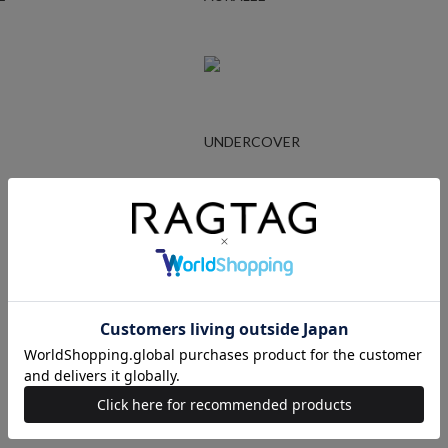
UNDERCOVER
Ralph Lauren
STUSSY