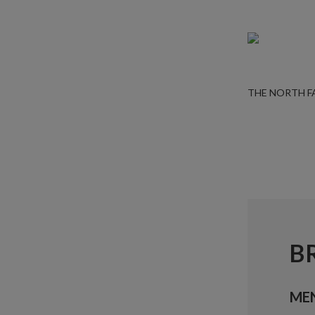
THE NORTH F
B
ME