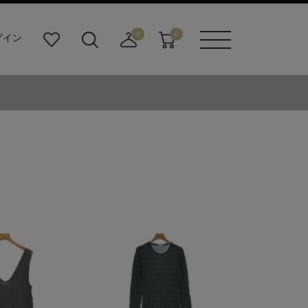
0
0
グイン
お
検
店
カ
メニュ
気
索
舗
ー
ーボタ
に
ビ
取
ト
ン
入
ル
り
り
ダ
寄
ー
せ
ボ
カ
タ
ー
ン
ト