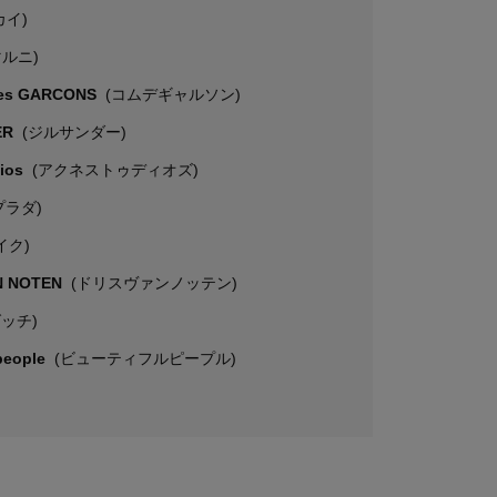
カイ)
マルニ)
es GARCONS
(コムデギャルソン)
ER
(ジルサンダー)
dios
(アクネストゥディオズ)
プラダ)
イク)
N NOTEN
(ドリスヴァンノッテン)
グッチ)
 people
(ビューティフルピープル)