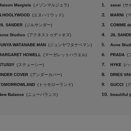
1.
Maison Margiela
(メゾンマルジェラ)
sacai
(サ
2.
N.HOOLYWOOD
(エヌハリウッド)
MARNI
(
3.
JIL SANDER
(ジルサンダー)
COMME d
4.
Acne Studios
(アクネストゥディオズ)
JIL SAND
5.
JUNYA WATANABE MAN
(ジュンヤワタナベマン)
Acne Stu
6.
MARGARET HOWELL
(マーガレットハウエル)
PRADA
(
7.
STUSSY
(ステューシー)
HYKE
(ハ
8.
UNDER COVER
(アンダーカバー)
DRIES VA
9.
TOMORROWLAND
(トゥモローランド)
GUCCI
(
10.
New Balance
(ニューバランス)
beautiful