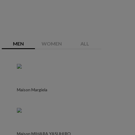
MEN
WOMEN
ALL
Maison Margiela
Maison MIHARA YASUHIRO