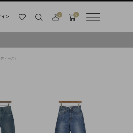
0
0
グイン
お
検
店
カ
メニュ
気
索
舗
ー
ーボタ
に
ビ
取
ト
ン
入
ル
り
り
ダ
寄
ー
せ
ディース)
ボ
カ
タ
ー
ン
ト