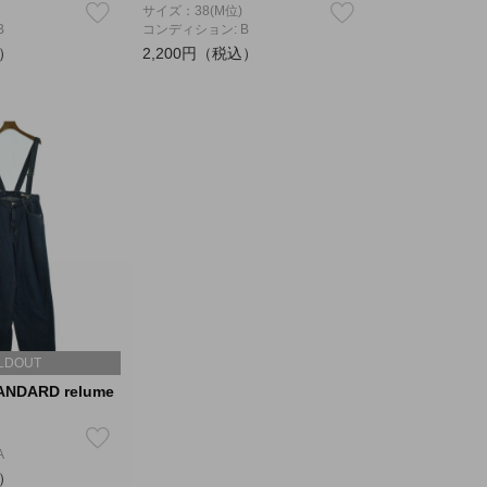
サイズ：38(M位)
B
コンディション: B
込）
2,200円（税込）
LDOUT
ANDARD relume
A
込）