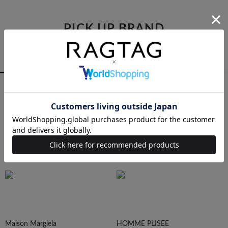
PICK UP BRAND
RAGTAGバイヤーの厳選ブランド
MEN
WOMEN
ALL
COMME des GARCONS
YOHJI YAMAMOTO
Maison Margiela
HOMME PLISEE