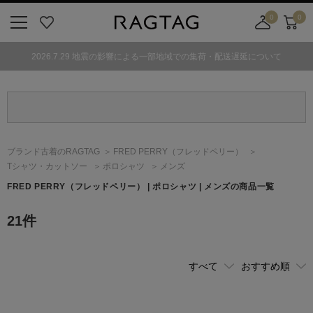
0
0
ニ
お
店
カ
ュ
気
舗
ー
2026.7.29 地震の影響による一部地域での集荷・配送遅延について
ー
に
取
ト
ボ
入
り
タ
り
寄
ン
せ
カ
ー
ブランド古着のRAGTAG
FRED PERRY
（フレッドペリー）
ト
Tシャツ・カットソー
ポロシャツ
メンズ
FRED PERRY
（フレッドペリー）
| ポロシャツ | メンズの商品一覧
21
件