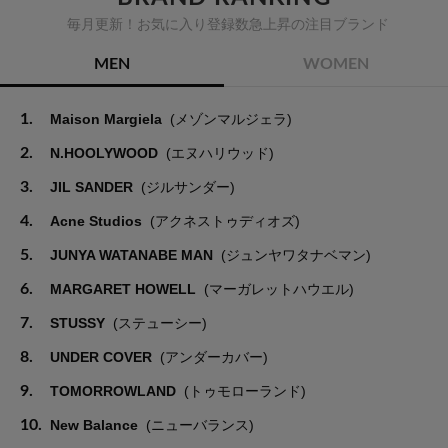
毎月更新！お気に入り登録数急上昇の注目ブランド
MEN
WOMEN
1.
Maison Margiela
(メゾンマルジェラ)
2.
N.HOOLYWOOD
(エヌハリウッド)
3.
JIL SANDER
(ジルサンダー)
4.
Acne Studios
(アクネストゥディオズ)
5.
JUNYA WATANABE MAN
(ジュンヤワタナベマン)
6.
MARGARET HOWELL
(マーガレットハウエル)
7.
STUSSY
(ステューシー)
8.
UNDER COVER
(アンダーカバー)
9.
TOMORROWLAND
(トゥモローランド)
10.
New Balance
(ニューバランス)