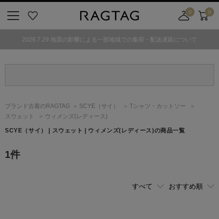
0
0
ニ
お
店
カ
ュ
気
舗
ー
2026.7.29 地震の影響による一部地域での集荷・配送遅延について
ー
に
取
ト
ボ
入
り
タ
り
寄
ン
せ
カ
ー
ブランド古着のRAGTAG
SCYE
（サイ）
Tシャツ・カットソー
ト
スウェット
ウィメンズ(レディース)
SCYE
（サイ）
| スウェット | ウィメンズ(レディース)の商品一覧
1
件