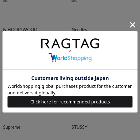
N.HOOLYWOOD
Needles
Ralph Lauren
HUMAN MADE
Supreme
STUSSY