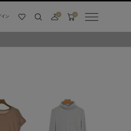
0
0
グイン
お
検
店
カ
メニュ
気
索
舗
ー
ーボタ
に
ビ
取
ト
ン
入
ル
り
り
ダ
寄
ー
せ
ボ
カ
タ
ー
ン
ト