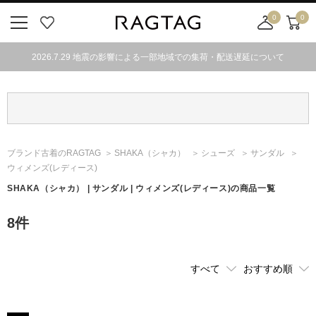
0
0
ニ
お
店
カ
ュ
気
舗
ー
2026.7.29 地震の影響による一部地域での集荷・配送遅延について
ー
に
取
ト
ボ
入
り
タ
り
寄
ン
せ
カ
ー
ブランド古着のRAGTAG
SHAKA
（シャカ）
シューズ
サンダル
ト
ウィメンズ(レディース)
SHAKA
（シャカ）
| サンダル | ウィメンズ(レディース)の商品一覧
8
件