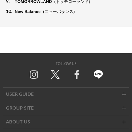
9.
TOMORROWLAND
(トゥモローランド)
10.
New Balance
(ニューバランス)
FOLLOW US
Twitter
Facebook
Line
USER GUIDE
GROUP SITE
ABOUT US