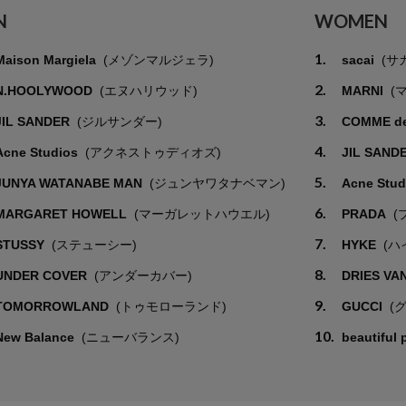
N
WOMEN
1.
Maison Margiela
(メゾンマルジェラ)
sacai
(サ
2.
N.HOOLYWOOD
(エヌハリウッド)
MARNI
(
3.
JIL SANDER
(ジルサンダー)
COMME d
4.
Acne Studios
(アクネストゥディオズ)
JIL SAND
5.
JUNYA WATANABE MAN
(ジュンヤワタナベマン)
Acne Stu
6.
MARGARET HOWELL
(マーガレットハウエル)
PRADA
(
7.
STUSSY
(ステューシー)
HYKE
(ハ
8.
UNDER COVER
(アンダーカバー)
DRIES VA
9.
TOMORROWLAND
(トゥモローランド)
GUCCI
(
10.
New Balance
(ニューバランス)
beautiful