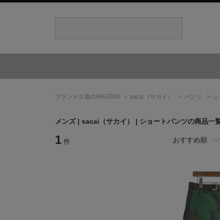
ブランド古着のRAGTAG
sacai
（サカイ）
パンツ
シ
メンズ |
sacai
（サカイ）
| ショートパンツの商品一
1
おすすめ順
件