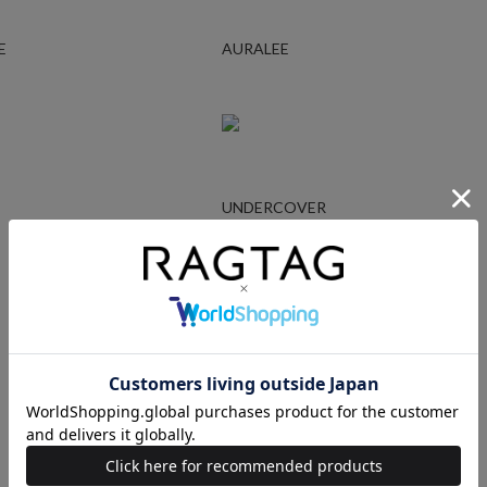
E
AURALEE
UNDERCOVER
Ralph Lauren