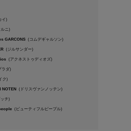
カイ)
マルニ)
es GARCONS
(コムデギャルソン)
ER
(ジルサンダー)
dios
(アクネストゥディオズ)
プラダ)
イク)
N NOTEN
(ドリスヴァンノッテン)
グッチ)
 people
(ビューティフルピープル)