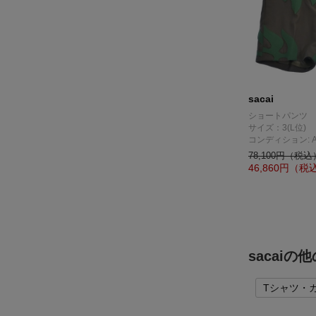
sacai
ショートパンツ
サイズ：3(L位)
コンディション: 
78,100円（税込
46,860
円（税
sacai
Tシャツ・