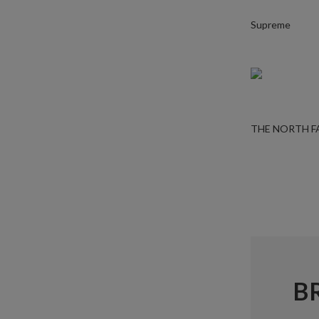
Supreme
THE NORTH F
B