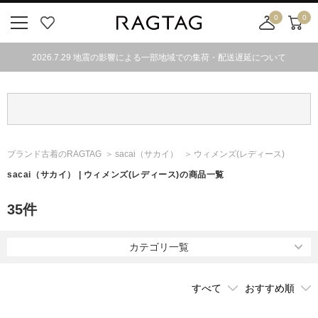
0
0
ニ
お
店
カ
ュ
気
舗
ー
2026.7.29 地震の影響による一部地域での集荷・配送遅延について
ー
に
取
ト
ボ
入
り
タ
り
寄
ン
せ
カ
ー
ブランド古着のRAGTAG
sacai
（サカイ）
ウィメンズ(レディース)
ト
sacai
（サカイ）
| ウィメンズ(レディース)の商品一覧
35
件
カテゴリ一覧