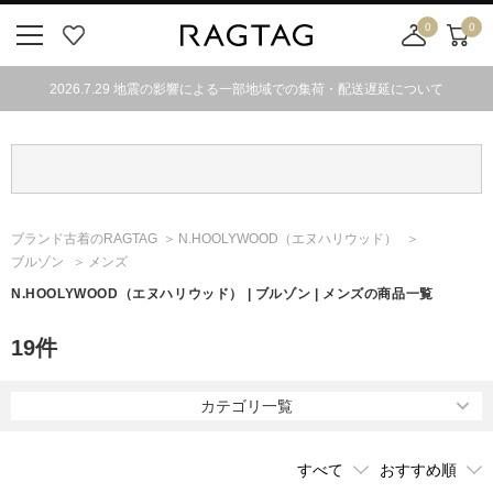
0
0
ニ
お
店
カ
ュ
気
舗
ー
2026.7.29 地震の影響による一部地域での集荷・配送遅延について
ー
に
取
ト
ボ
入
り
タ
り
寄
ン
せ
カ
ー
ブランド古着のRAGTAG
N.HOOLYWOOD
（エヌハリウッド）
ト
ブルゾン
メンズ
N.HOOLYWOOD
（エヌハリウッド）
| ブルゾン | メンズの商品一覧
19
件
カテゴリ一覧