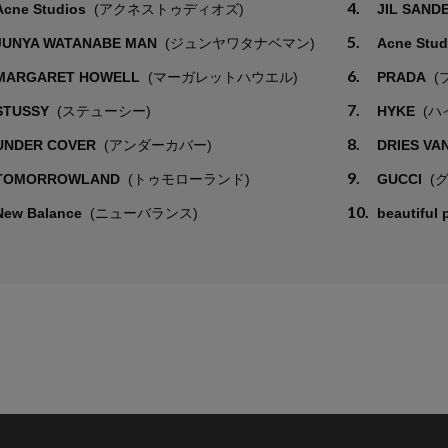
4.
Acne Studios
(アクネストゥディオズ)
JIL SAND
5.
JUNYA WATANABE MAN
(ジュンヤワタナベマン)
Acne Stu
6.
MARGARET HOWELL
(マーガレットハウエル)
PRADA
(
7.
STUSSY
(ステューシー)
HYKE
(ハ
8.
UNDER COVER
(アンダーカバー)
DRIES VA
9.
TOMORROWLAND
(トゥモローランド)
GUCCI
(
10.
New Balance
(ニューバランス)
beautiful