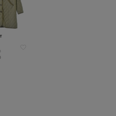
T
B
込）