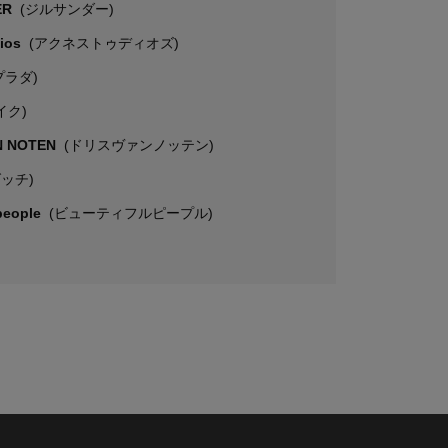
ER
(ジルサンダー)
dios
(アクネストゥディオズ)
プラダ)
イク)
N NOTEN
(ドリスヴァンノッテン)
グッチ)
 people
(ビューティフルピープル)