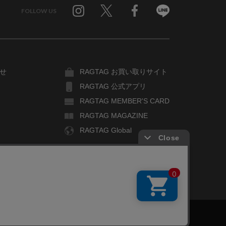
FOLLOW US
Twitter
Facebook
Line
せ
RAGTAG お買い取りサイト
RAGTAG 公式アプリ
RAGTAG MEMBER'S CARD
RAGTAG MAGAZINE
RAGTAG Global
COPYRIGHT© TIN PAN ALLEY CO., LTD. ALL RIGHTS RESERVED.