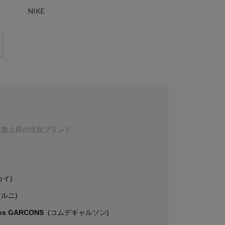
NIKE
数急上昇の注目ブランド
カイ)
マルニ)
es GARCONS
(コムデギャルソン)