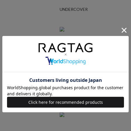
UNDERCOVER
Ralph Lauren
STUSSY