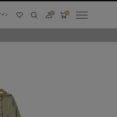
0
0
グイン
お
検
店
カ
メニュ
気
索
舗
ー
ーボタ
に
ビ
取
ト
ン
入
ル
り
り
ダ
寄
ー
せ
ボ
カ
タ
ー
ン
ト