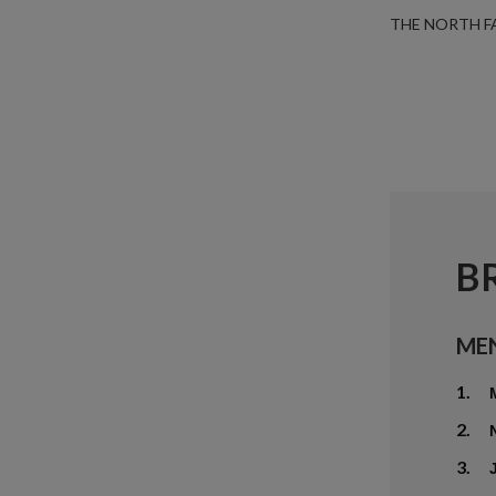
THE NORTH F
B
ME
1.
2.
3.