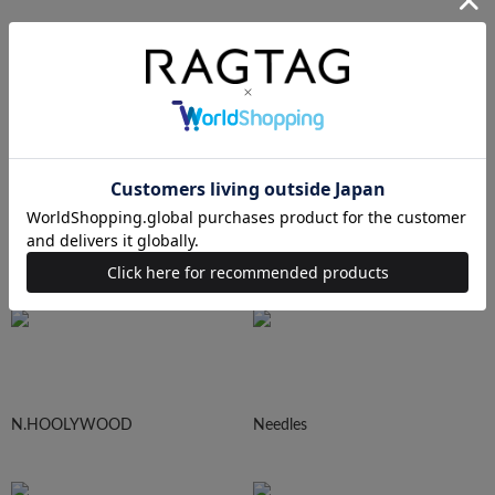
AURALEE
Maison MIHARA YASUHIRO
sacai
UNDERCOVER
N.HOOLYWOOD
Needles