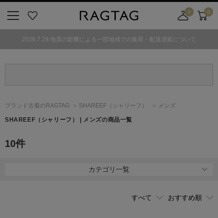
0
0
ニ
お
店
カ
ュ
気
舗
ー
2026.7.29 地震の影響による一部地域での集荷・配送遅延について
ー
に
取
ト
ボ
入
り
タ
り
寄
ン
せ
カ
ー
ブランド古着のRAGTAG
SHAREEF
（シャリーフ）
メンズ
ト
SHAREEF
（シャリーフ）
| メンズの商品一覧
10
件
カテゴリ一覧