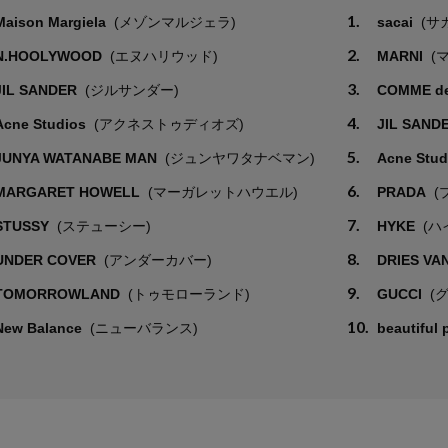
1.
Maison Margiela
(メゾンマルジェラ)
sacai
(サ
2.
N.HOOLYWOOD
(エヌハリウッド)
MARNI
(
3.
JIL SANDER
(ジルサンダー)
COMME d
4.
Acne Studios
(アクネストゥディオズ)
JIL SAND
5.
JUNYA WATANABE MAN
(ジュンヤワタナベマン)
Acne Stu
6.
MARGARET HOWELL
(マーガレットハウエル)
PRADA
(
7.
STUSSY
(ステューシー)
HYKE
(ハ
8.
UNDER COVER
(アンダーカバー)
DRIES VA
9.
TOMORROWLAND
(トゥモローランド)
GUCCI
(
10.
New Balance
(ニューバランス)
beautiful