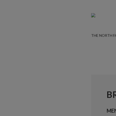
THE NORTH F
B
ME