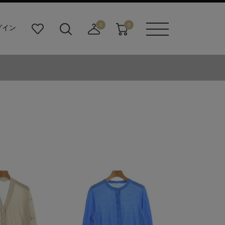
0
0
グイン
お
検
店
カ
メニュ
気
索
舗
ー
ーボタ
に
ビ
取
ト
ン
入
ル
り
り
ダ
寄
ー
せ
ボ
カ
タ
ー
ン
ト