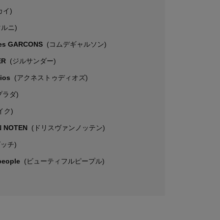
カイ)
マルニ)
es GARCONS
(コムデギャルソン)
ER
(ジルサンダー)
dios
(アクネストゥディオズ)
プラダ)
イク)
N NOTEN
(ドリスヴァンノッテン)
グッチ)
 people
(ビューティフルピープル)