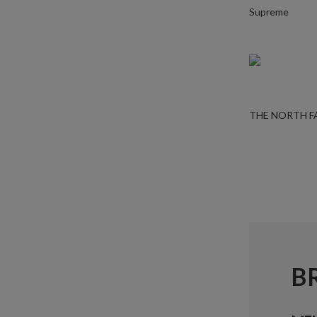
Supreme
THE NORTH F
B