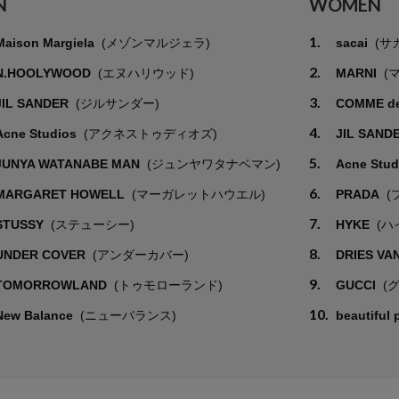
N
WOMEN
1.
Maison Margiela
(メゾンマルジェラ)
sacai
(サ
2.
N.HOOLYWOOD
(エヌハリウッド)
MARNI
(
3.
JIL SANDER
(ジルサンダー)
COMME d
4.
Acne Studios
(アクネストゥディオズ)
JIL SAND
5.
JUNYA WATANABE MAN
(ジュンヤワタナベマン)
Acne Stu
6.
MARGARET HOWELL
(マーガレットハウエル)
PRADA
(
7.
STUSSY
(ステューシー)
HYKE
(ハ
8.
UNDER COVER
(アンダーカバー)
DRIES VA
9.
TOMORROWLAND
(トゥモローランド)
GUCCI
(
10.
New Balance
(ニューバランス)
beautiful