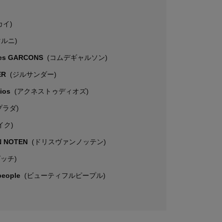
カイ)
マルニ)
es GARCONS
(コムデギャルソン)
ER
(ジルサンダー)
dios
(アクネストゥディオズ)
プラダ)
イク)
N NOTEN
(ドリスヴァンノッテン)
グッチ)
 people
(ビューティフルピープル)