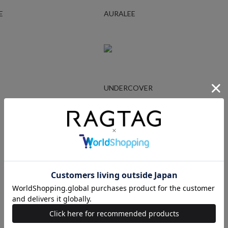
E
AURALEE
UNDERCOVER
Ralph Lauren