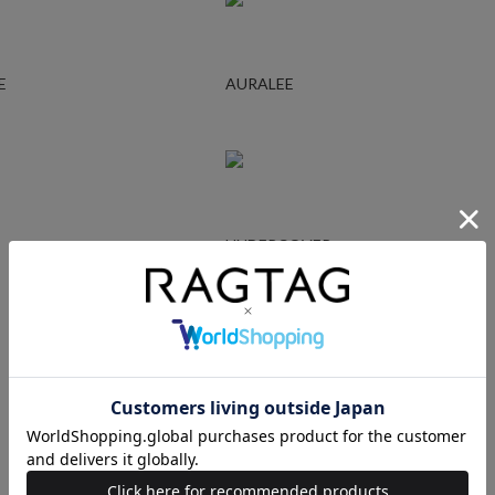
E
AURALEE
UNDERCOVER
Ralph Lauren