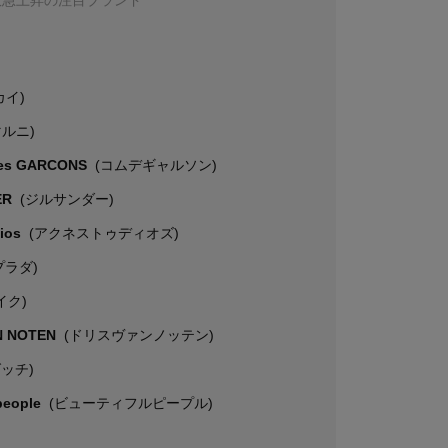
カイ)
マルニ)
es GARCONS
(コムデギャルソン)
ER
(ジルサンダー)
dios
(アクネストゥディオズ)
プラダ)
イク)
N NOTEN
(ドリスヴァンノッテン)
グッチ)
 people
(ビューティフルピープル)