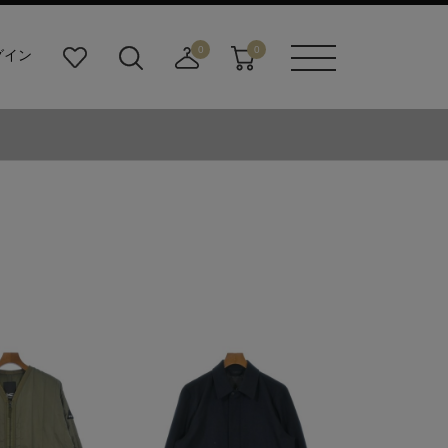
0
0
グイン
お
検
店
カ
メニュ
気
索
舗
ー
ーボタ
に
ビ
取
ト
ン
入
ル
り
り
ダ
寄
ー
せ
ボ
カ
タ
ー
ン
ト