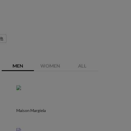
他
MEN
WOMEN
ALL
Maison Margiela