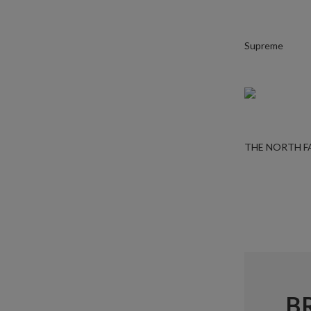
Supreme
THE NORTH F
B