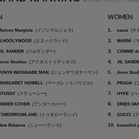
N
WOMEN
1.
Maison Margiela
(メゾンマルジェラ)
sacai
(サ
2.
N.HOOLYWOOD
(エヌハリウッド)
MARNI
(
3.
JIL SANDER
(ジルサンダー)
COMME d
4.
Acne Studios
(アクネストゥディオズ)
JIL SAND
5.
JUNYA WATANABE MAN
(ジュンヤワタナベマン)
Acne Stu
6.
MARGARET HOWELL
(マーガレットハウエル)
PRADA
(
7.
STUSSY
(ステューシー)
HYKE
(ハ
8.
UNDER COVER
(アンダーカバー)
DRIES VA
9.
TOMORROWLAND
(トゥモローランド)
GUCCI
(
10.
New Balance
(ニューバランス)
beautiful