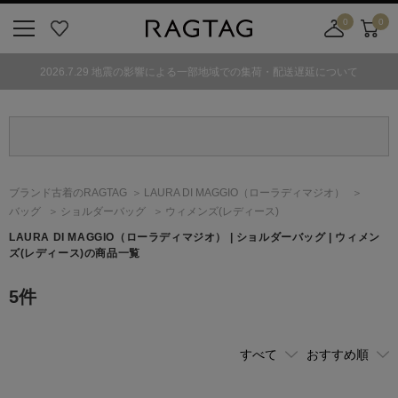
0
0
ニ
お
店
カ
ュ
気
舗
ー
2026.7.29 地震の影響による一部地域での集荷・配送遅延について
ー
に
取
ト
ボ
入
り
タ
り
寄
ン
せ
カ
ー
ブランド古着のRAGTAG
LAURA DI MAGGIO
（ローラディマジオ）
ト
バッグ
ショルダーバッグ
ウィメンズ(レディース)
LAURA DI MAGGIO
（ローラディマジオ）
| ショルダーバッグ | ウィメン
ズ(レディース)の商品一覧
5
件