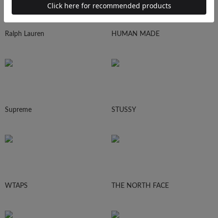
Ralph Lauren
HUMAN MADE
Supreme
STUSSY
WTAPS
THE NORTH FACE