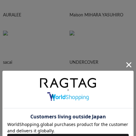
AURALEE
Maison MIHARA YASUHIRO
sacai
UNDERCOVER
N.HOOLYWOOD
Needles