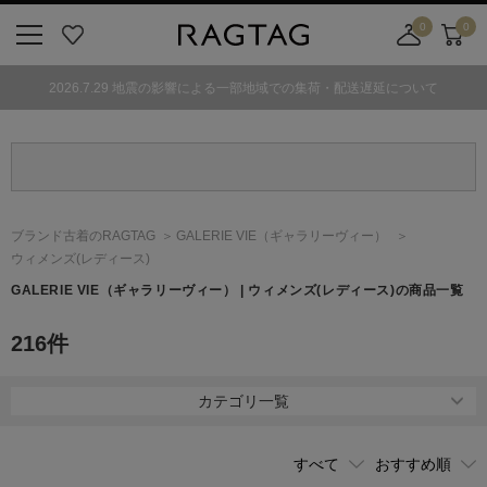
0
0
ニ
お
店
カ
ュ
気
舗
ー
2026.7.29 地震の影響による一部地域での集荷・配送遅延について
ー
に
取
ト
ボ
入
り
タ
り
寄
ン
せ
カ
ー
ブランド古着のRAGTAG
GALERIE VIE
（ギャラリーヴィー）
ト
ウィメンズ(レディース)
GALERIE VIE
（ギャラリーヴィー）
| ウィメンズ(レディース)の商品一覧
216
件
カテゴリ一覧