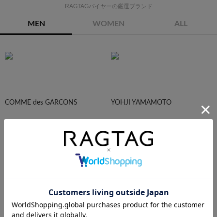
RAGTAGバイヤーの厳選ブランド
MEN
WOMEN
ALL
COMME des GARCONS
YOHJI YAMAMOTO
Maison Margiela
HOMME PLISEE