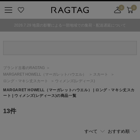
0
0
ニ
お
店
カ
ュ
気
舗
ー
2026.7.29 地震の影響による一部地域での集荷・配送遅延について
ー
に
取
ト
ボ
入
り
タ
り
寄
ン
せ
カ
ー
ブランド古着のRAGTAG
ト
MARGARET HOWELL
（マーガレットハウエル）
スカート
ロング・マキシ丈スカート
ウィメンズ(レディース)
MARGARET HOWELL
（マーガレットハウエル）
| ロング・マキシ丈スカ
ート | ウィメンズ(レディース)の商品一覧
13
件