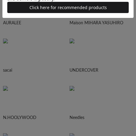
AURALEE
Maison MIHARA YASUHIRO
sacai
UNDERCOVER
N.HOOLYWOOD
Needles