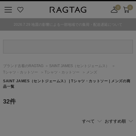
0
0
ニ
お
店
カ
ュ
気
舗
ー
2026.7.29 地震の影響による一部地域での集荷・配送遅延について
ー
に
取
ト
ボ
入
り
タ
り
寄
ン
せ
カ
ー
ブランド古着のRAGTAG
SAINT JAMES
（セントジェームス）
ト
Tシャツ・カットソー
Tシャツ・カットソー
メンズ
SAINT JAMES
（セントジェームス）
| Tシャツ・カットソー | メンズの商
品一覧
32
件