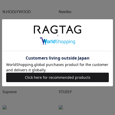
N.HOOLYWOOD
Needles
Ralph Lauren
HUMAN MADE
Supreme
STUSSY