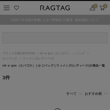
0
0
ニ
お
店
カ
ュ
気
舗
ー
2026.7.29 地震の影響による一部地域での集荷・配送遅延について
ー
に
取
ト
ボ
入
り
タ
り
寄
ン
せ
カ
ー
ブランド古着のRAGTAG
eb･a･gos
（エバゴス）
バッグ
ト
かごバッグ
ウィメンズ(レディース)
eb･a･gos
（エバゴス）
| かごバッグ | ウィメンズ(レディース)の商品一覧
3
件