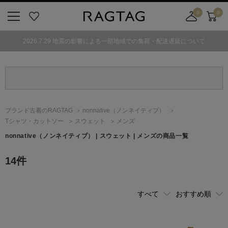
0
0
ニ
お
店
カ
ュ
気
舗
ー
2026.7.29 地震の影響による一部地域での集荷・配送遅延について
ー
に
取
ト
ボ
入
り
タ
り
寄
ン
せ
カ
ー
ブランド古着のRAGTAG
nonnative
（ノンネイティブ）
ト
Tシャツ・カットソー
スウェット
メンズ
nonnative
（ノンネイティブ）
| スウェット | メンズの商品一覧
14
件