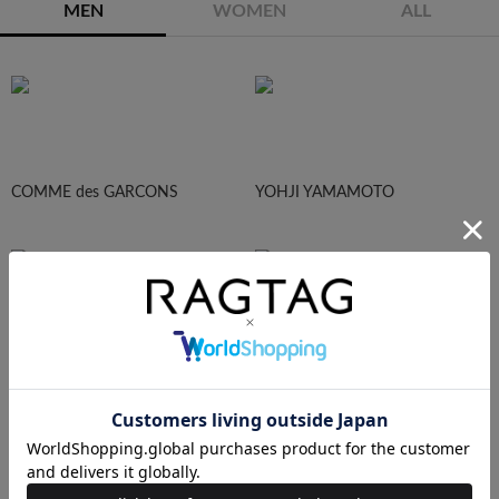
MEN
WOMEN
ALL
COMME des GARCONS
YOHJI YAMAMOTO
Maison Margiela
HOMME PLISEE