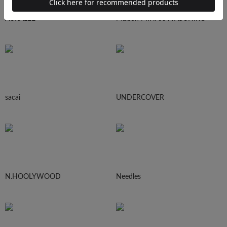
AURALEE
Maison MIHARA YASUHIRO
sacai
UNDERCOVER
N.HOOLYWOOD
Needles