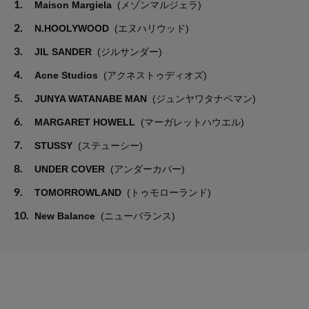
1.
Maison Margiela
(メゾンマルジェラ)
2.
N.HOOLYWOOD
(エヌハリウッド)
3.
JIL SANDER
(ジルサンダー)
4.
Acne Studios
(アクネストゥディオズ)
5.
JUNYA WATANABE MAN
(ジュンヤワタナベマン)
6.
MARGARET HOWELL
(マーガレットハウエル)
7.
STUSSY
(ステューシー)
8.
UNDER COVER
(アンダーカバー)
9.
TOMORROWLAND
(トゥモローランド)
10.
New Balance
(ニューバランス)