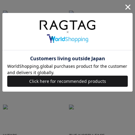
Ralph Lauren
HUMAN MADE
Supreme
STUSSY