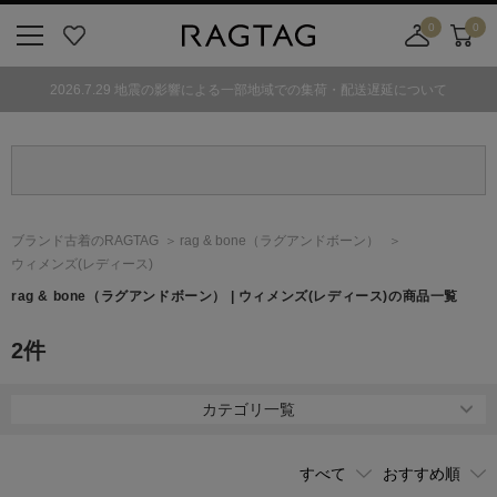
0
0
ニ
お
店
カ
ュ
気
舗
ー
2026.7.29 地震の影響による一部地域での集荷・配送遅延について
ー
に
取
ト
ボ
入
り
タ
り
寄
ン
せ
カ
ー
ブランド古着のRAGTAG
rag & bone
（ラグアンドボーン）
ト
ウィメンズ(レディース)
rag & bone
（ラグアンドボーン）
| ウィメンズ(レディース)の商品一覧
2
件
カテゴリ一覧