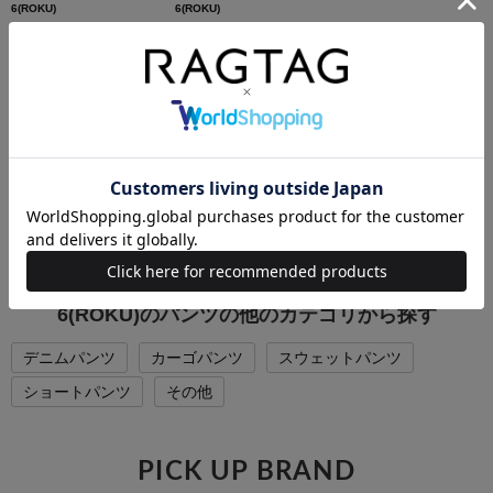
6(ROKU)
6(ROKU)
スラックス
スラックス
サイズ：34(XS位)
サイズ：34(XS位)
コンディション: B
コンディション: B
3,400円（税込）
5,800円（税込）
1,160
円（税込）
6(ROKU)の他のカテゴリから探す
Tシャツ・カットソー
ニット
パンツ
コート
6(ROKU)のパンツの他のカテゴリから探す
デニムパンツ
カーゴパンツ
スウェットパンツ
ショートパンツ
その他
PICK UP BRAND