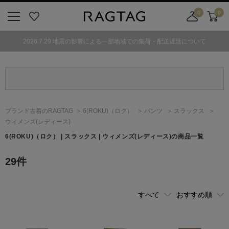
0
0
ニ
お
店
カ
ュ
気
舗
ー
2026.7.29 地震の影響による一部地域での集荷・配送遅延について
ー
に
取
ト
ボ
入
り
タ
り
寄
ン
せ
カ
ー
ブランド古着のRAGTAG
6(ROKU)
（ロク）
パンツ
スラックス
ト
ウィメンズ(レディース)
6(ROKU)
（ロク）
| スラックス | ウィメンズ(レディース)の商品一覧
29
件