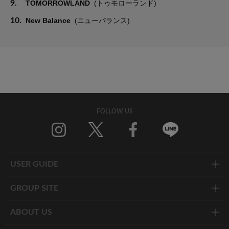
9.
TOMORROWLAND
(トゥモローランド)
10.
New Balance
(ニューバランス)
FOLLOW US
Twitter
Facebook
Line
USER GUIDE
GROUP SITE
ABOUT US