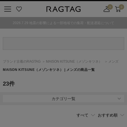
0
0
ニ
お
店
カ
ュ
気
舗
ー
2026.7.29 地震の影響による一部地域での集荷・配送遅延について
ー
に
取
ト
ボ
入
り
タ
り
寄
ン
せ
カ
ー
ブランド古着のRAGTAG
MAISON KITSUNE
（メゾンキツネ）
メンズ
ト
MAISON KITSUNE
（メゾンキツネ）
| メンズの商品一覧
23
件
カテゴリ一覧