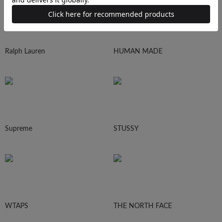
Ralph Lauren
HUMAN MADE
Supreme
STUSSY
WTAPS
THE NORTH FACE