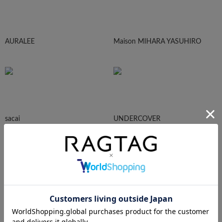
AURALEE
Maison MIHARA YASUHIRO
sacai
UNDERCOVER
N.HOOLYWOOD
Needles