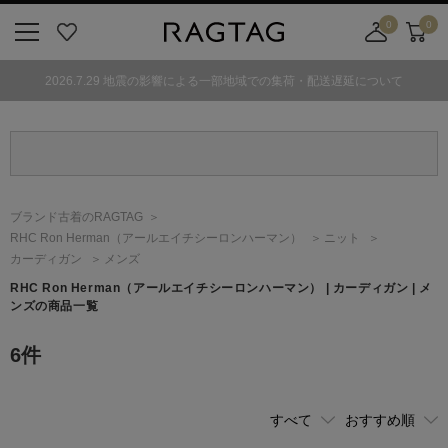
0
0
ニ
お
店
カ
ュ
気
舗
ー
2026.7.29 地震の影響による一部地域での集荷・配送遅延について
ー
に
取
ト
ボ
入
り
タ
り
寄
ン
せ
カ
ー
ブランド古着のRAGTAG
ト
RHC Ron Herman
（アールエイチシーロンハーマン）
ニット
カーディガン
メンズ
RHC Ron Herman
（アールエイチシーロンハーマン）
| カーディガン | メ
ンズの商品一覧
6
件