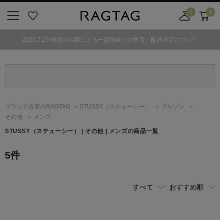
0
0
ニ
お
店
カ
ュ
気
舗
ー
2026.7.29 地震の影響による一部地域での集荷・配送遅延について
ー
に
取
ト
ボ
入
り
タ
り
寄
ン
せ
カ
ー
ブランド古着のRAGTAG
STUSSY
（ステューシー）
ブルゾン
ト
その他
メンズ
STUSSY
（ステューシー）
| その他 | メンズの商品一覧
5
件