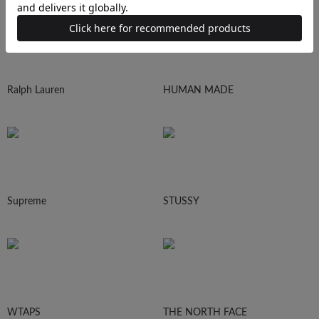
Ralph Lauren
HUMAN MADE
Supreme
STUSSY
WTAPS
THE NORTH FACE