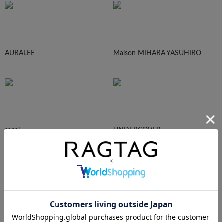
AURALEE
Maison MIHARA YASUHIRO
sacai
UNDERCOVER
N.HOOLYWOOD
Needles