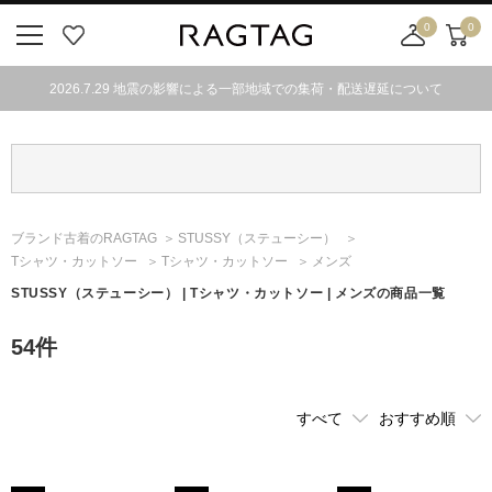
0
0
ニ
お
店
カ
ュ
気
舗
ー
2026.7.29 地震の影響による一部地域での集荷・配送遅延について
ー
に
取
ト
ボ
入
り
タ
り
寄
ン
せ
カ
ー
ブランド古着のRAGTAG
STUSSY
（ステューシー）
ト
Tシャツ・カットソー
Tシャツ・カットソー
メンズ
STUSSY
（ステューシー）
| Tシャツ・カットソー | メンズの商品一覧
54
件