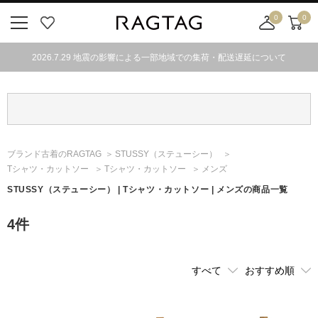
0
0
ニ
お
店
カ
ュ
気
舗
ー
2026.7.29 地震の影響による一部地域での集荷・配送遅延について
ー
に
取
ト
ボ
入
り
タ
り
寄
ン
せ
カ
ー
ブランド古着のRAGTAG
STUSSY
（ステューシー）
ト
Tシャツ・カットソー
Tシャツ・カットソー
メンズ
STUSSY
（ステューシー）
| Tシャツ・カットソー | メンズの商品一覧
4
件