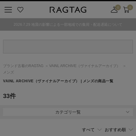
0
0
ニ
お
店
カ
ュ
気
舗
ー
2026.7.29 地震の影響による一部地域での集荷・配送遅延について
ー
に
取
ト
ボ
入
り
タ
り
寄
ン
せ
カ
ー
ブランド古着のRAGTAG
VAINL ARCHIVE
（ヴァイナルアーカイブ）
ト
メンズ
VAINL ARCHIVE
（ヴァイナルアーカイブ）
| メンズの商品一覧
33
件
カテゴリ一覧