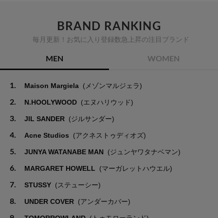
BRAND RANKING
毎月更新！お気に入り登録数急上昇の注目ブランド
MEN
WOMEN
1.
Maison Margiela
(メゾンマルジェラ)
2.
N.HOOLYWOOD
(エヌハリウッド)
3.
JIL SANDER
(ジルサンダー)
4.
Acne Studios
(アクネストゥディオズ)
5.
JUNYA WATANABE MAN
(ジュンヤワタナベマン)
6.
MARGARET HOWELL
(マーガレットハウエル)
7.
STUSSY
(ステューシー)
8.
UNDER COVER
(アンダーカバー)
9.
TOMORROWLAND
(トゥモローランド)