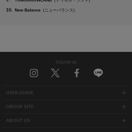
10.
New Balance
(ニューバランス)
FOLLOW US
Twitter
Facebook
Line
USER GUIDE
GROUP SITE
ABOUT US