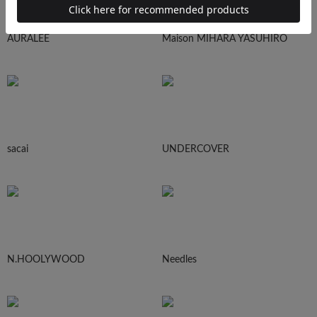
AURALEE
Maison MIHARA YASUHIRO
sacai
UNDERCOVER
N.HOOLYWOOD
Needles