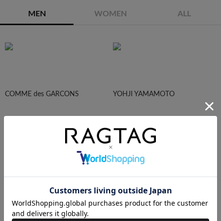
MEN
WOMEN
ALL
COMME des GARCONS
YOHJI YAMAMOTO
Maison Margiela
HOMME PLISEE