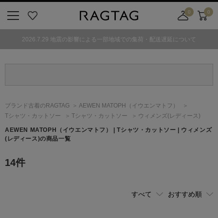
0
0
ニ
お
店
カ
ュ
気
舗
ー
2026.7.29 地震の影響による一部地域での集荷・配送遅延について
ー
に
取
ト
ボ
入
り
タ
り
寄
ン
せ
カ
ー
ブランド古着のRAGTAG
AEWEN MATOPH
（イウエンマトフ）
ト
Tシャツ・カットソー
Tシャツ・カットソー
ウィメンズ(レディース)
AEWEN MATOPH
（イウエンマトフ）
| Tシャツ・カットソー | ウィメンズ
(レディース)の商品一覧
14
件