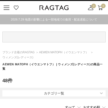
0
0
ニ
お
店
カ
ュ
気
舗
ー
2026.7.29 地震の影響による一部地域での集荷・配送遅延について
ー
に
取
ト
ボ
入
り
タ
り
寄
ン
せ
カ
ー
ブランド古着のRAGTAG
AEWEN MATOPH
（イウエンマトフ）
ト
ウィメンズ(レディース)
AEWEN MATOPH
（イウエンマトフ）
| ウィメンズ(レディース)の商品一
覧
48
件
カテゴリ一覧