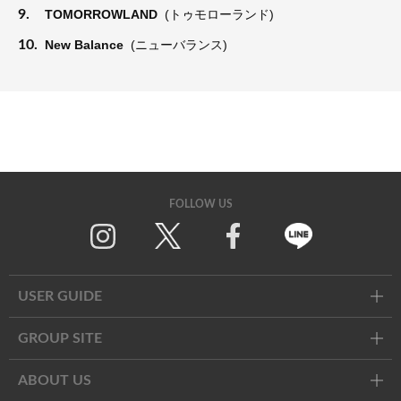
9.
TOMORROWLAND
(トゥモローランド)
10.
New Balance
(ニューバランス)
FOLLOW US
Twitter
Facebook
Line
USER GUIDE
GROUP SITE
ABOUT US