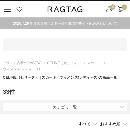
0
0
ニ
お
店
カ
ュ
気
舗
ー
2026.7.29 地震の影響による一部地域での集荷・配送遅延について
ー
に
取
ト
ボ
入
り
タ
り
寄
ン
せ
カ
ー
ブランド古着のRAGTAG
CELINE
（セリーヌ）
スカート
ト
ウィメンズ(レディース)
CELINE
（セリーヌ）
| スカート | ウィメンズ(レディース)の商品一覧
33
件
カテゴリ一覧