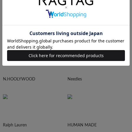
sacai
UNDERCOVER
N.HOOLYWOOD
Needles
Ralph Lauren
HUMAN MADE