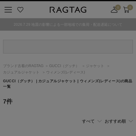
0
0
ニ
お
店
カ
ュ
気
舗
ー
2026.7.29 地震の影響による一部地域での集荷・配送遅延について
ー
に
取
ト
ボ
入
り
タ
り
寄
ン
せ
カ
ー
ブランド古着のRAGTAG
GUCCI
（グッチ）
ジャケット
ト
カジュアルジャケット
ウィメンズ(レディース)
GUCCI
（グッチ）
| カジュアルジャケット | ウィメンズ(レディース)の商品
一覧
7
件