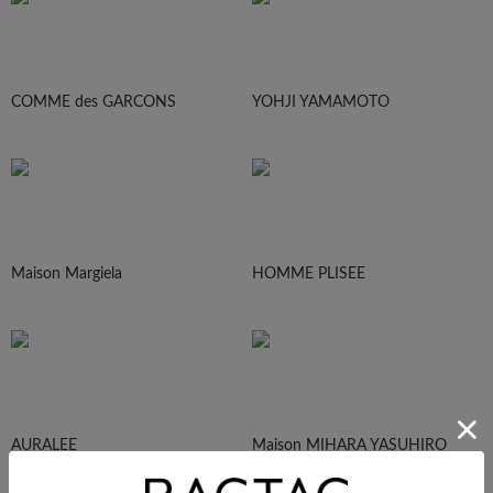
COMME des GARCONS
YOHJI YAMAMOTO
Maison Margiela
HOMME PLISEE
AURALEE
Maison MIHARA YASUHIRO