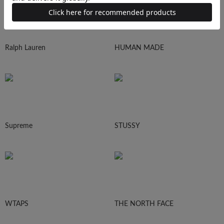
Ralph Lauren
HUMAN MADE
Supreme
STUSSY
WTAPS
THE NORTH FACE