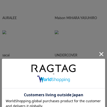
AURALEE
Maison MIHARA YASUHIRO
sacai
UNDERCOVER
N.HOOLYWOOD
Needles