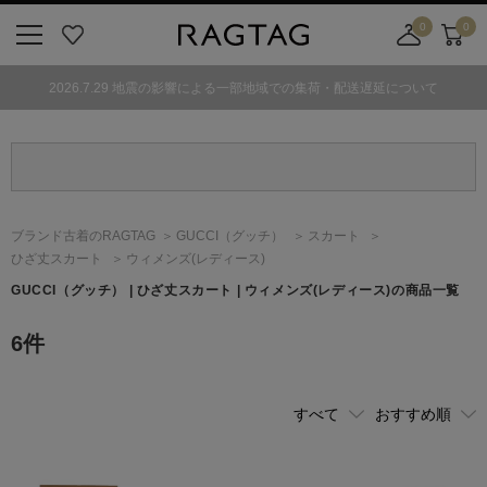
0
0
ニ
お
店
カ
ュ
気
舗
ー
2026.7.29 地震の影響による一部地域での集荷・配送遅延について
ー
に
取
ト
ボ
入
り
タ
り
寄
ン
せ
カ
ー
ブランド古着のRAGTAG
GUCCI
（グッチ）
スカート
ト
ひざ丈スカート
ウィメンズ(レディース)
GUCCI
（グッチ）
| ひざ丈スカート | ウィメンズ(レディース)の商品一覧
6
件