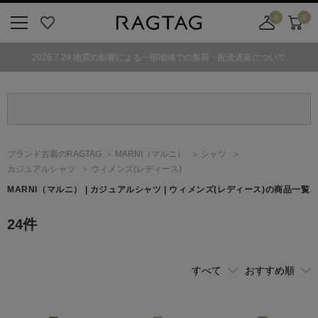
0
0
ニ
お
店
カ
ュ
気
舗
ー
2026.7.29 地震の影響による一部地域での集荷・配送遅延について
ー
に
取
ト
ボ
入
り
タ
り
寄
ン
せ
カ
ー
ブランド古着のRAGTAG
MARNI
（マルニ）
シャツ
ト
カジュアルシャツ
ウィメンズ(レディース)
MARNI
（マルニ）
| カジュアルシャツ | ウィメンズ(レディース)の商品一覧
24
件