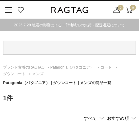
0
0
ニ
お
店
カ
ュ
気
舗
ー
2026.7.29 地震の影響による一部地域での集荷・配送遅延について
ー
に
取
ト
ボ
入
り
タ
り
寄
ン
せ
カ
ー
ブランド古着のRAGTAG
Patagonia
（パタゴニア）
コート
ト
ダウンコート
メンズ
Patagonia
（パタゴニア）
| ダウンコート | メンズの商品一覧
1
件