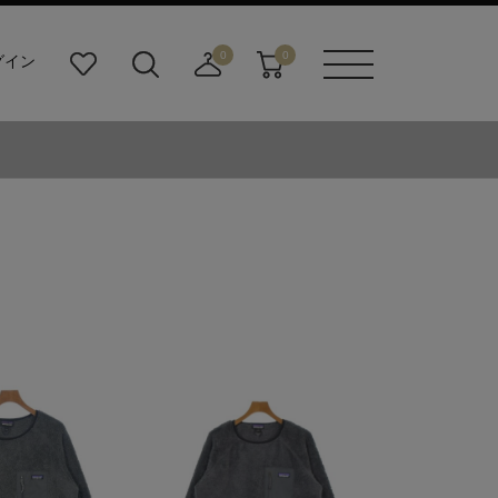
0
0
グイン
お
検
店
カ
メニュ
気
索
舗
ー
ーボタ
に
ビ
取
ト
ン
入
ル
り
り
ダ
寄
ー
せ
ボ
カ
タ
ー
ン
ト