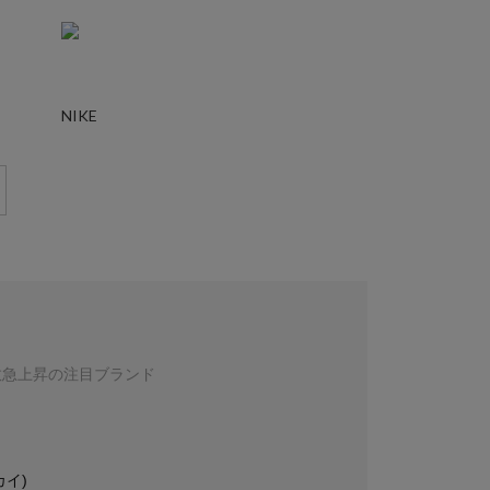
NIKE
数急上昇の注目ブランド
カイ)