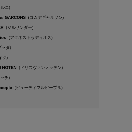
マルニ)
es GARCONS
(コムデギャルソン)
ER
(ジルサンダー)
dios
(アクネストゥディオズ)
プラダ)
イク)
N NOTEN
(ドリスヴァンノッテン)
グッチ)
 people
(ビューティフルピープル)