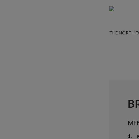
THE NORTH F
B
ME
1.