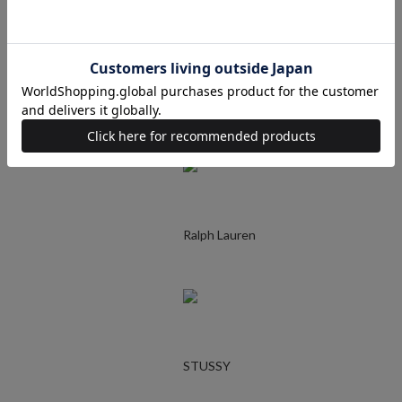
UNDERCOVER
Ralph Lauren
STUSSY