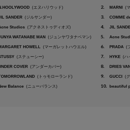
2.
N.HOOLYWOOD
(エヌハリウッド)
MARNI
(
3.
JIL SANDER
(ジルサンダー)
COMME d
4.
Acne Studios
(アクネストゥディオズ)
JIL SAND
5.
JUNYA WATANABE MAN
(ジュンヤワタナベマン)
Acne Stu
6.
MARGARET HOWELL
(マーガレットハウエル)
PRADA
(
7.
STUSSY
(ステューシー)
HYKE
(ハ
8.
UNDER COVER
(アンダーカバー)
DRIES VA
9.
TOMORROWLAND
(トゥモローランド)
GUCCI
(
10.
New Balance
(ニューバランス)
beautiful