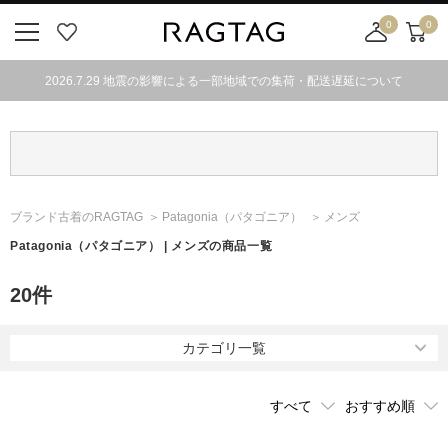
0
0
ニ
お
店
カ
ュ
気
舗
ー
2026.7.29 地震の影響による一部地域での集荷・配送遅延について
ー
に
取
ト
ボ
入
り
タ
り
寄
ン
せ
カ
ー
ブランド古着のRAGTAG
Patagonia
（パタゴニア）
メンズ
ト
Patagonia
（パタゴニア）
| メンズの商品一覧
20
件
カテゴリ一覧