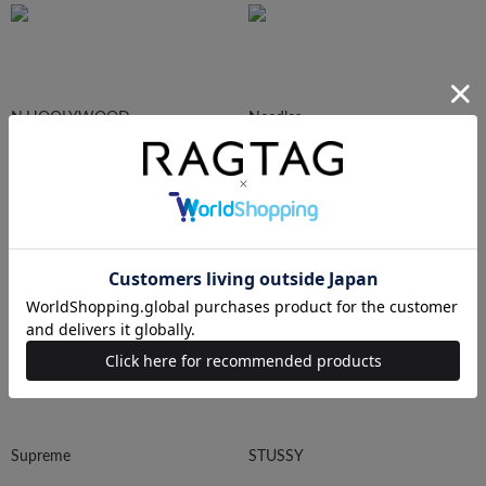
N.HOOLYWOOD
Needles
Ralph Lauren
HUMAN MADE
Supreme
STUSSY