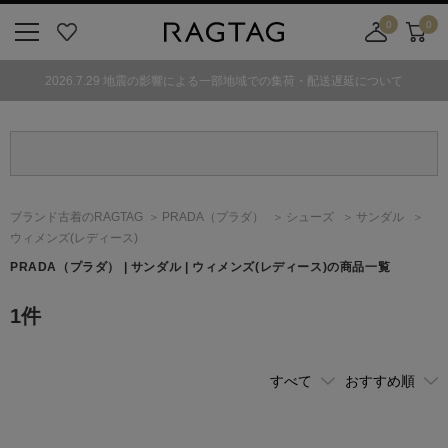
0
0
ニ
お
店
カ
ュ
気
舗
ー
2026.7.29 地震の影響による一部地域での集荷・配送遅延について
ー
に
取
ト
ボ
入
り
タ
り
寄
ン
せ
カ
ー
ブランド古着のRAGTAG
PRADA
（プラダ）
シューズ
サンダル
ト
ウィメンズ(レディース)
PRADA
（プラダ）
| サンダル | ウィメンズ(レディース)の商品一覧
1
件