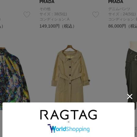
PRADA
PRADA
その他
デニムパンツ
サイズ：38(S位)
サイズ：24(S位)
B
コンディション: A
コンディション: 
込）
149,100円（税込）
86,000円（税
PRADA
PRADA
ステンカラーコート
ロング・マキシ
サイズ：38(S位)
サイズ：36(S位)