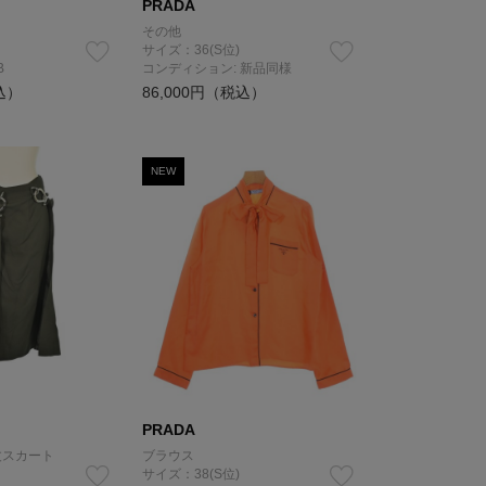
PRADA
その他
サイズ：36(S位)
B
コンディション: 新品同様
込）
86,000円（税込）
NEW
PRADA
丈スカート
ブラウス
サイズ：38(S位)