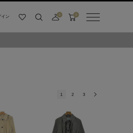
0
0
グイン
お
検
店
カ
メニュ
気
索
舗
ー
ーボタ
に
ビ
取
ト
ン
入
ル
り
り
ダ
寄
ー
せ
ボ
カ
タ
ー
ン
ト
1
2
3