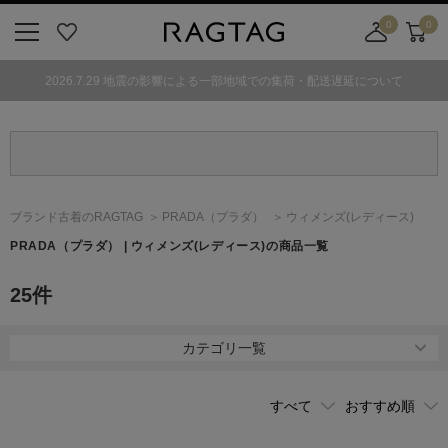
0
0
ニ
お
店
カ
ュ
気
舗
ー
2026.7.29 地震の影響による一部地域での集荷・配送遅延について
ー
に
取
ト
ボ
入
り
タ
り
寄
ン
せ
カ
ー
ブランド古着のRAGTAG
PRADA
（プラダ）
ウィメンズ(レディース)
ト
PRADA
（プラダ）
| ウィメンズ(レディース)の商品一覧
25
件
カテゴリ一覧