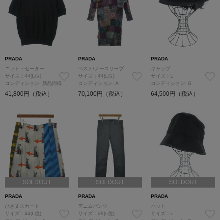
PRADA
PRADA
PRADA
ニット・セーター
ベスト/ノースリーブ
キャップ
サイズ：44(L位)
サイズ：44(L位)
サイズ：L
コンディション: 新品同様
コンディション: A
コンディション: B
41,800円（税込）
70,100円（税込）
64,500円（税込）
SOLDOUT
SOLDOUT
SOLDOUT
PRADA
PRADA
PRADA
ひざ丈スカート
デニムパンツ
ハット
サイズ：44(L位)
サイズ：29(L位)
サイズ：L