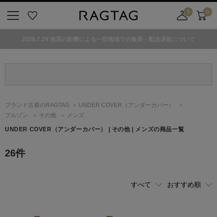
0
0
ニ
お
店
カ
ュ
気
舗
ー
2026.7.29 地震の影響による一部地域での集荷・配送遅延について
ー
に
取
ト
ボ
入
り
タ
り
寄
ン
せ
カ
ー
ブランド古着のRAGTAG
UNDER COVER
（アンダーカバー）
ト
ブルゾン
その他
メンズ
UNDER COVER
（アンダーカバー）
| その他 | メンズの商品一覧
26
件