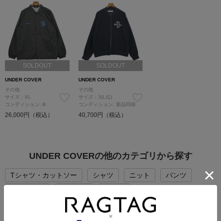
SOLDOUT
SOLDOUT
UNDER COVER
UNDER COVER
その他
その他
サイズ：XL
サイズ：3(L位)
コンディション: B
コンディション: 新品同様
26,000円（税込）
40,700円（税込）
UNDER COVERの他のカテゴリから探す
Tシャツ・カットソー
シャツ
ニット
パンツ
ジャケット
ブルゾン
コート
セットアップ・スーツ
バッグ
シューズ
帽子
アクセサリー