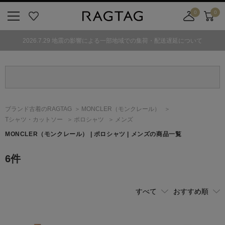
0
0
ニ
お
店
カ
ュ
気
舗
ー
2026.7.29 地震の影響による一部地域での集荷・配送遅延について
ー
に
取
ト
ボ
入
り
タ
り
寄
ン
せ
カ
ー
ブランド古着のRAGTAG
MONCLER
（モンクレール）
ト
Tシャツ・カットソー
ポロシャツ
メンズ
MONCLER
（モンクレール）
| ポロシャツ | メンズの商品一覧
6
件