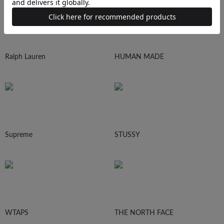
Ralph Lauren
HUMAN MADE
Supreme
STUSSY
WTAPS
THE NORTH FACE