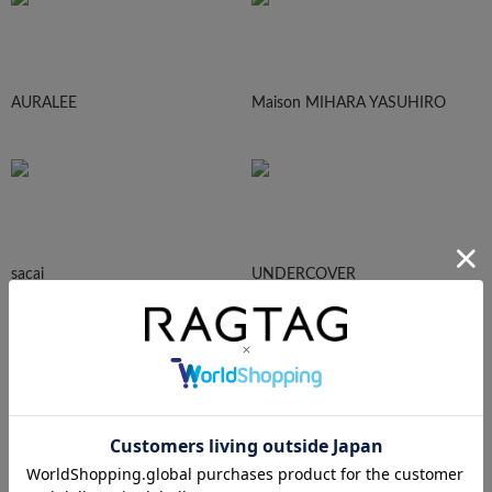
AURALEE
Maison MIHARA YASUHIRO
sacai
UNDERCOVER
N.HOOLYWOOD
Needles