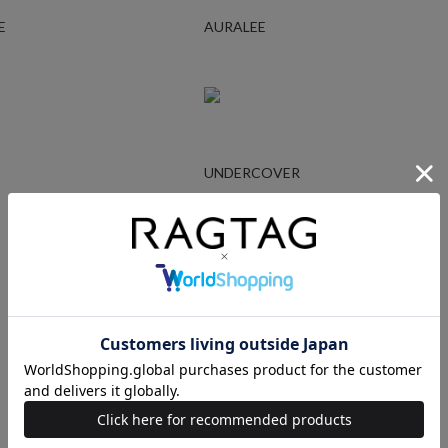
E
AURALEE
UNDERCOVER
Ralph Lauren