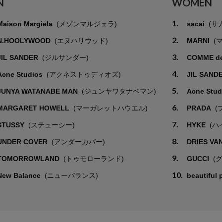
N
WOMEN
1.
Maison Margiela
(メゾンマルジェラ)
sacai
(サ
2.
N.HOOLYWOOD
(エヌハリウッド)
MARNI
(
3.
JIL SANDER
(ジルサンダー)
COMME d
4.
Acne Studios
(アクネストゥディオズ)
JIL SAND
5.
JUNYA WATANABE MAN
(ジュンヤワタナベマン)
Acne Stu
6.
MARGARET HOWELL
(マーガレットハウエル)
PRADA
(
7.
STUSSY
(ステューシー)
HYKE
(ハ
8.
UNDER COVER
(アンダーカバー)
DRIES VA
9.
TOMORROWLAND
(トゥモローランド)
GUCCI
(
10.
New Balance
(ニューバランス)
beautiful