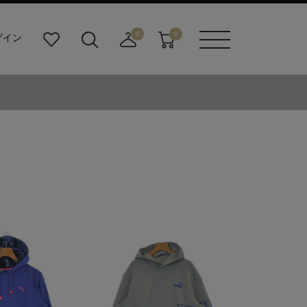
0
0
グイン
お
検
店
カ
メニュ
気
索
舗
ー
ーボタ
に
ビ
取
ト
ン
入
ル
り
り
ダ
寄
ー
せ
ボ
カ
タ
ー
ン
ト