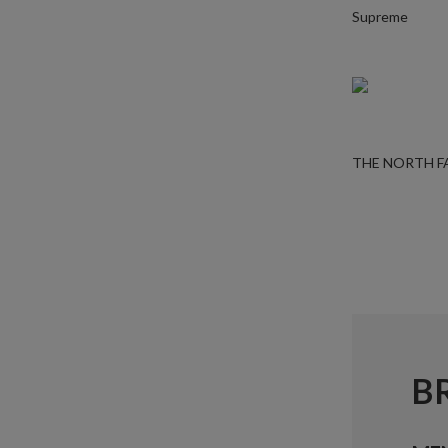
Supreme
THE NORTH F
B