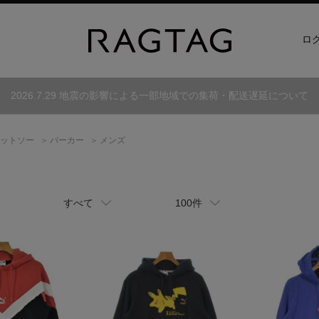
ロ
2026.7.29 地震の影響による一部地域での集荷・配送遅延について
カットソー
パーカー
メンズ
すべて
100件