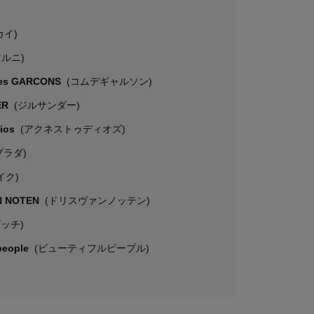
カイ)
マルニ)
es GARCONS
(コムデギャルソン)
ER
(ジルサンダー)
dios
(アクネストゥディオズ)
プラダ)
イク)
N NOTEN
(ドリスヴァンノッテン)
グッチ)
 people
(ビューティフルピープル)