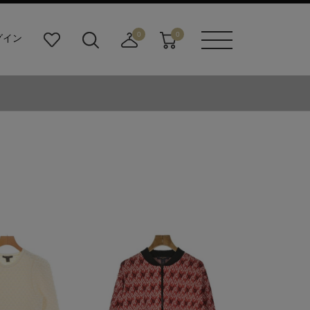
0
0
グイン
お
検
店
カ
メニュ
気
索
舗
ー
ーボタ
に
ビ
取
ト
ン
入
ル
り
り
ダ
寄
ー
せ
ボ
カ
タ
ー
ン
ト