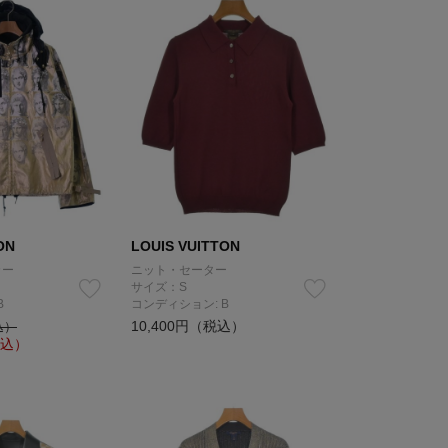
ON
LOUIS VUITTON
カー
ニット・セーター
サイズ：S
B
コンディション: B
10,400円（税込）
込）
込）