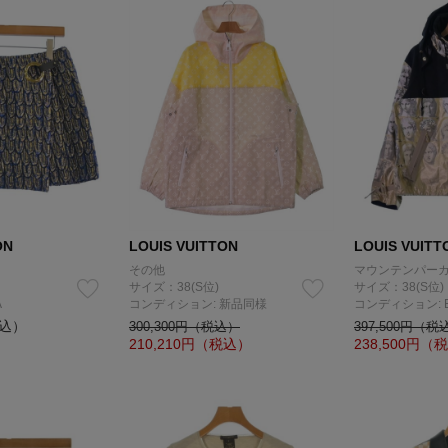
ON
LOUIS VUITTON
LOUIS VUITT
その他
マウンテンパー
サイズ：38(S位)
サイズ：38(S位)
A
コンディション: 新品同様
コンディション: 
税込）
300,300円（税込）
397,500円（税
210,210
円（税込）
238,500
円（税