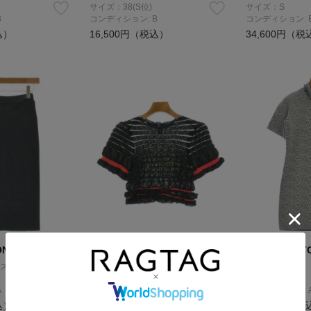
サイズ：38(S位)
サイズ：S
B
コンディション: B
コンディション: 
込）
16,500円（税込）
34,600円（税
ON
LOUIS VUITTON
LOUIS VUITT
スカート
ニット・セーター
ワンピース
サイズ：S
サイズ：S
A
コンディション: B
コンディション: 
込）
92,800円（税込）
92,800円（税