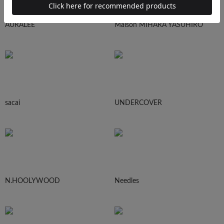
AURALEE
Maison MIHARA YASUHIRO
sacai
UNDERCOVER
N.HOOLYWOOD
Needles