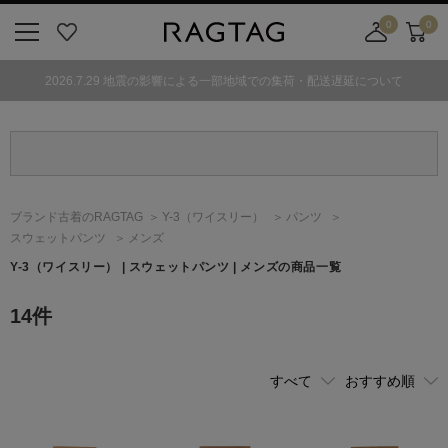
0
0
ニ
お
店
カ
ュ
気
舗
ー
2026.7.29 地震の影響による一部地域での集荷・配送遅延について
ー
に
取
ト
ボ
入
り
タ
り
寄
ン
せ
カ
ー
ブランド古着のRAGTAG
Y-3
（ワイスリー）
パンツ
ト
スウェットパンツ
メンズ
Y-3
（ワイスリー）
| スウェットパンツ | メンズの商品一覧
14
件