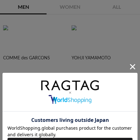
MEN
WOMEN
ALL
COMME des GARCONS
YOHJI YAMAMOTO
Maison Margiela
HOMME PLISEE