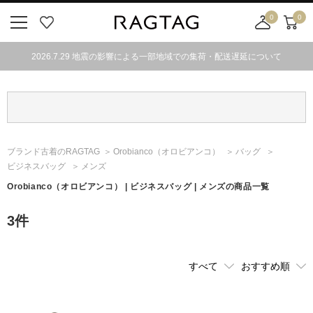
0
0
ニ
お
店
カ
ュ
気
舗
ー
2026.7.29 地震の影響による一部地域での集荷・配送遅延について
ー
に
取
ト
ボ
入
り
タ
り
寄
ン
せ
カ
ー
ブランド古着のRAGTAG
Orobianco
（オロビアンコ）
バッグ
ト
ビジネスバッグ
メンズ
Orobianco
（オロビアンコ）
| ビジネスバッグ | メンズの商品一覧
3
件