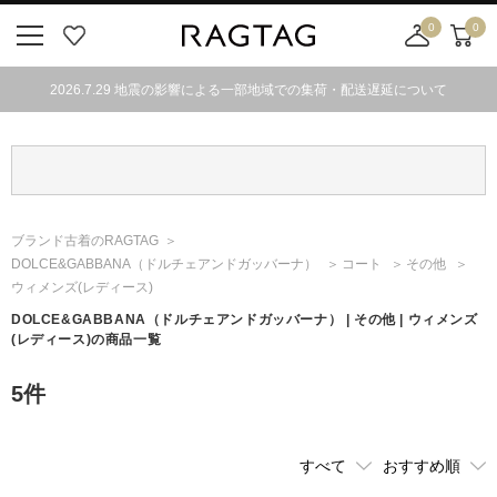
0
0
ニ
お
店
カ
ュ
気
舗
ー
2026.7.29 地震の影響による一部地域での集荷・配送遅延について
ー
に
取
ト
ボ
入
り
タ
り
寄
ン
せ
カ
ー
ブランド古着のRAGTAG
ト
DOLCE&GABBANA
（ドルチェアンドガッバーナ）
コート
その他
ウィメンズ(レディース)
DOLCE&GABBANA
（ドルチェアンドガッバーナ）
| その他 | ウィメンズ
(レディース)の商品一覧
5
件