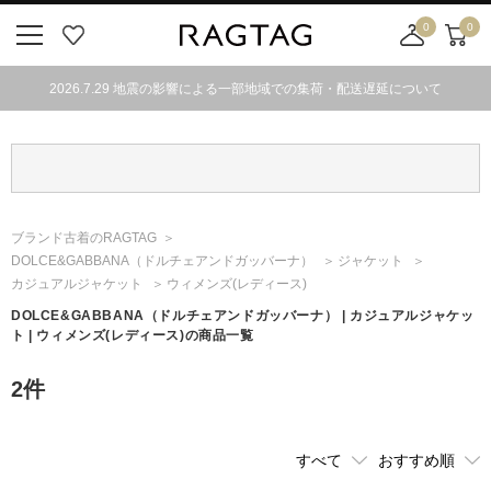
0
0
ニ
お
店
カ
ュ
気
舗
ー
2026.7.29 地震の影響による一部地域での集荷・配送遅延について
ー
に
取
ト
ボ
入
り
タ
り
寄
ン
せ
カ
ー
ブランド古着のRAGTAG
ト
DOLCE&GABBANA
（ドルチェアンドガッバーナ）
ジャケット
カジュアルジャケット
ウィメンズ(レディース)
DOLCE&GABBANA
（ドルチェアンドガッバーナ）
| カジュアルジャケッ
ト | ウィメンズ(レディース)の商品一覧
2
件